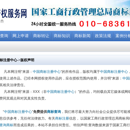
查询
网上申请
商标转让
商标知识
商标新闻
政策法规
案例分
)
·怎么能保证商标注册成功？(12/30)
·申请注册商标的途径都有哪些？(12/15)
·“商标
2、88365513、88365983 邮箱:68361974@163.com ;
标注册中心
->版权声明
224、88366240、 邮箱：c88365983@126.com
部:010-68363361
凡本网注明“来源：
中国商标注册中心
”的所有作品，版权均属于
中国商标注册中心
)
·怎么能保证商标注册成功？(12/30)
·申请注册商标的途径都有哪些？(12/15)
·“商标
使用上述作品。已经本网授权使用作品的，应在授权范围内使用，并注明“来源：
中国
其相关法律责任。
2、88365513、88365983 邮箱:68361974@163.com ;
凡本网注明“来源：XXX（非
中国商标注册中心
）”的作品，均转载自其它媒体或网
224、88366240、 邮箱：c88365983@126.com
赞同其观点和对其真实性负责。
部:010-68363361
“
中国商标注册中心
”
免费提供
商标查询
，我们将尽最大努力向社会公众提供尽可能
息仅供参考，无任何法律效力。有关
商标注册
信息， 以国家工商行政管理总局商标
查询商标
而造成后果的，本站不承担任何责任。 特别声明:查询数据来源于国家工商